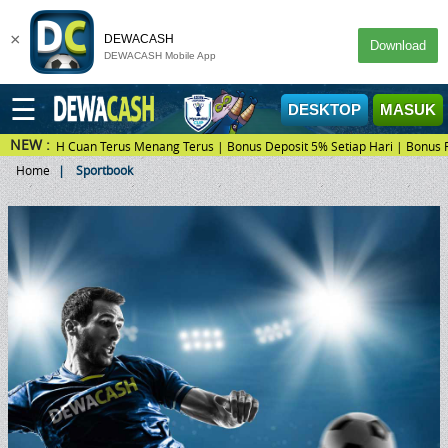
×
DEWACASH
Download
DEWACASH Mobile App
☰
DESKTOP
MASUK
NEW :
WACASH Cuan Terus Menang Terus | Bonus Deposit 5% Setiap Hari | Bonus 
DAFTAR
MASUK
Home
Sportbook
Beranda
Deposit
Games
PROMO
Sportbook
PROMO
E-Sport
PROMO